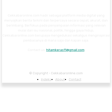
Cekkabaronline.com hadir sebagai platform media digital yang
menyajikan berita terkini dan terpercaya secara cepat, akurat, dan
berimbang. Berfokus pada penyampaian informasi yang relevan
mulai dari isu nasional, politik, hingga gaya hidup,
Cekkabaronline.com berupaya mengedukasi sekaligus menginspirasi
pembacanya di mana saja dan kapan saja.
Contact us:
hitamkeras11@gmail.com
© Copyright - Cekkabaronline.com
Indeks
About
Contact