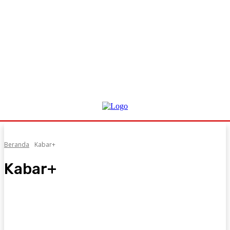
Beranda
Kabar+
Kabar+
Film
Lifestyle
Musik
News