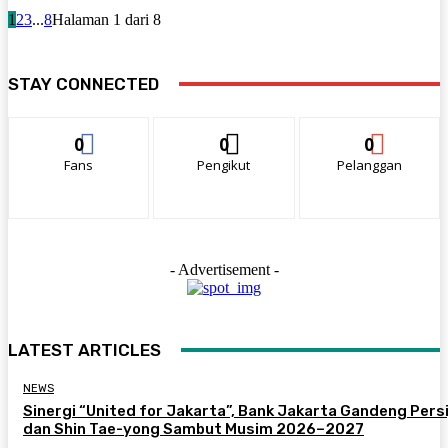
1
2
3
...
8
Halaman 1 dari 8
STAY CONNECTED
0
0
0
Fans
Pengikut
Pelanggan
- Advertisement -
LATEST ARTICLES
NEWS
Sinergi “United for Jakarta”, Bank Jakarta Gandeng Persi
dan Shin Tae-yong Sambut Musim 2026–2027