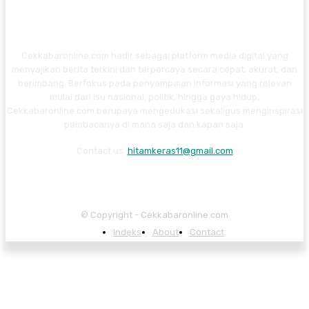
Cekkabaronline.com hadir sebagai platform media digital yang
menyajikan berita terkini dan terpercaya secara cepat, akurat, dan
berimbang. Berfokus pada penyampaian informasi yang relevan
mulai dari isu nasional, politik, hingga gaya hidup,
Cekkabaronline.com berupaya mengedukasi sekaligus menginspirasi
pembacanya di mana saja dan kapan saja.
Contact us:
hitamkeras11@gmail.com
© Copyright - Cekkabaronline.com
Indeks
About
Contact