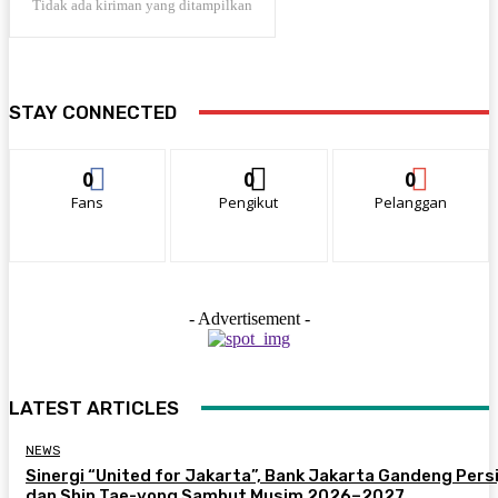
Tidak ada kiriman yang ditampilkan
STAY CONNECTED
0
0
0
Fans
Pengikut
Pelanggan
- Advertisement -
LATEST ARTICLES
NEWS
Sinergi “United for Jakarta”, Bank Jakarta Gandeng Persi
dan Shin Tae-yong Sambut Musim 2026–2027