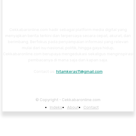
Cekkabaronline.com hadir sebagai platform media digital yang
menyajikan berita terkini dan terpercaya secara cepat, akurat, dan
berimbang. Berfokus pada penyampaian informasi yang relevan
mulai dari isu nasional, politik, hingga gaya hidup,
Cekkabaronline.com berupaya mengedukasi sekaligus menginspirasi
pembacanya di mana saja dan kapan saja.
Contact us:
hitamkeras11@gmail.com
© Copyright - Cekkabaronline.com
Indeks
About
Contact