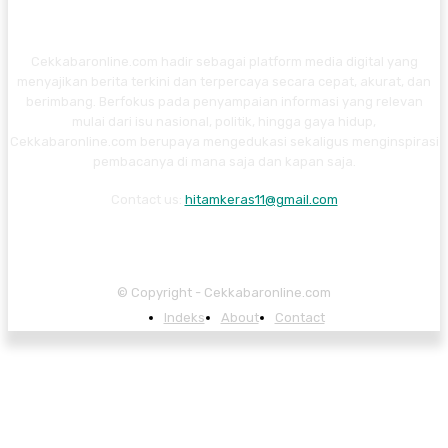
Cekkabaronline.com hadir sebagai platform media digital yang
menyajikan berita terkini dan terpercaya secara cepat, akurat, dan
berimbang. Berfokus pada penyampaian informasi yang relevan
mulai dari isu nasional, politik, hingga gaya hidup,
Cekkabaronline.com berupaya mengedukasi sekaligus menginspirasi
pembacanya di mana saja dan kapan saja.
Contact us:
hitamkeras11@gmail.com
© Copyright - Cekkabaronline.com
Indeks
About
Contact