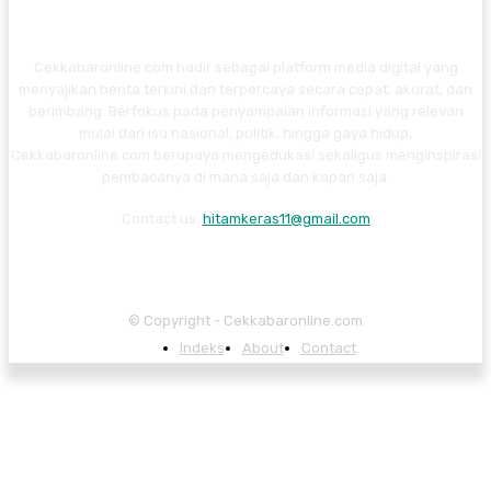
Cekkabaronline.com hadir sebagai platform media digital yang
menyajikan berita terkini dan terpercaya secara cepat, akurat, dan
berimbang. Berfokus pada penyampaian informasi yang relevan
mulai dari isu nasional, politik, hingga gaya hidup,
Cekkabaronline.com berupaya mengedukasi sekaligus menginspirasi
pembacanya di mana saja dan kapan saja.
Contact us:
hitamkeras11@gmail.com
© Copyright - Cekkabaronline.com
Indeks
About
Contact