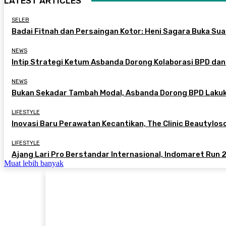
LATEST ARTICLES
SELEB
Badai Fitnah dan Persaingan Kotor: Heni Sagara Buka Suar
NEWS
Intip Strategi Ketum Asbanda Dorong Kolaborasi BPD dan
NEWS
Bukan Sekadar Tambah Modal, Asbanda Dorong BPD Lakuk
LIFESTYLE
Inovasi Baru Perawatan Kecantikan, The Clinic Beautylo
LIFESTYLE
Ajang Lari Pro Berstandar Internasional, Indomaret Run 2
Muat lebih banyak