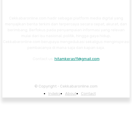
Cekkabaronline.com hadir sebagai platform media digital yang
menyajikan berita terkini dan terpercaya secara cepat, akurat, dan
berimbang. Berfokus pada penyampaian informasi yang relevan
mulai dari isu nasional, politik, hingga gaya hidup,
Cekkabaronline.com berupaya mengedukasi sekaligus menginspirasi
pembacanya di mana saja dan kapan saja.
Contact us:
hitamkeras11@gmail.com
© Copyright - Cekkabaronline.com
Indeks
About
Contact