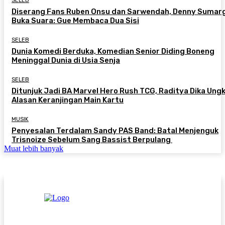
SELEB
Diserang Fans Ruben Onsu dan Sarwendah, Denny Sumar
Buka Suara: Gue Membaca Dua Sisi
SELEB
Dunia Komedi Berduka, Komedian Senior Diding Boneng
Meninggal Dunia di Usia Senja
SELEB
Ditunjuk Jadi BA Marvel Hero Rush TCG, Raditya Dika Ung
Alasan Keranjingan Main Kartu
MUSIK
Penyesalan Terdalam Sandy PAS Band: Batal Menjenguk
Trisnoize Sebelum Sang Bassist Berpulang ​
Muat lebih banyak