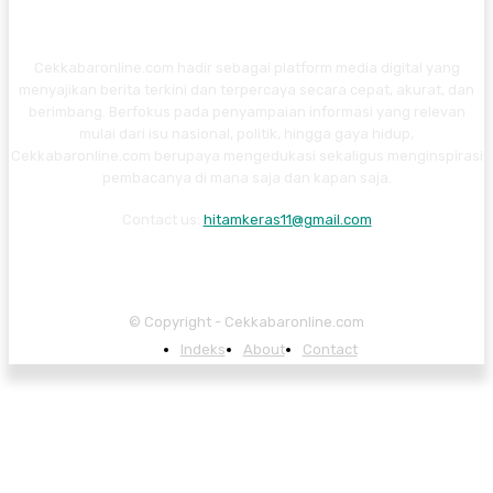
Cekkabaronline.com hadir sebagai platform media digital yang
menyajikan berita terkini dan terpercaya secara cepat, akurat, dan
berimbang. Berfokus pada penyampaian informasi yang relevan
mulai dari isu nasional, politik, hingga gaya hidup,
Cekkabaronline.com berupaya mengedukasi sekaligus menginspirasi
pembacanya di mana saja dan kapan saja.
Contact us:
hitamkeras11@gmail.com
© Copyright - Cekkabaronline.com
Indeks
About
Contact