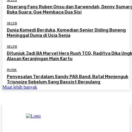
SELEB
Diserang Fans Ruben Onsu dan Sarwendah, Denny Sumar
Buka Suara: Gue Membaca Dua Sisi
SELEB
Dunia Komedi Berduka, Komedian Senior Diding Boneng
Meninggal Dunia di Usia Senja
SELEB
Ditunjuk Jadi BA Marvel Hero Rush TCG, Raditya Dika Ung
Alasan Keranjingan Main Kartu
MUSIK
Penyesalan Terdalam Sandy PAS Band: Batal Menjenguk
Trisnoize Sebelum Sang Bassist Berpulang ​
Muat lebih banyak