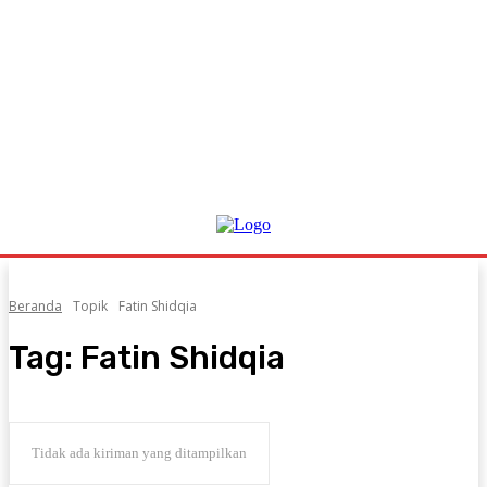
Beranda
Topik
Fatin Shidqia
Tag:
Fatin Shidqia
Tidak ada kiriman yang ditampilkan