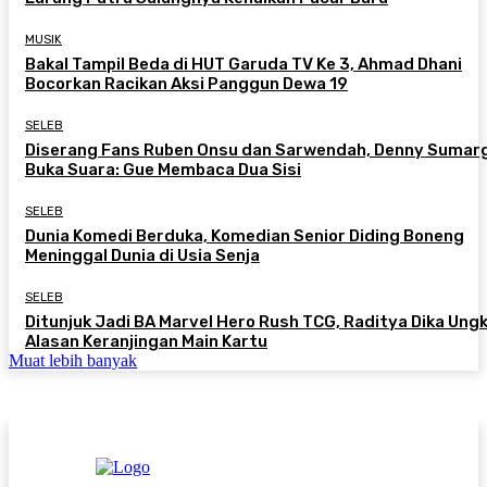
MUSIK
Bakal Tampil Beda di HUT Garuda TV Ke 3, Ahmad Dhani
Bocorkan Racikan Aksi Panggun Dewa 19
SELEB
Diserang Fans Ruben Onsu dan Sarwendah, Denny Sumar
Buka Suara: Gue Membaca Dua Sisi
SELEB
Dunia Komedi Berduka, Komedian Senior Diding Boneng
Meninggal Dunia di Usia Senja
SELEB
Ditunjuk Jadi BA Marvel Hero Rush TCG, Raditya Dika Ung
Alasan Keranjingan Main Kartu
Muat lebih banyak