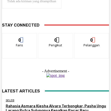
Tidak ada kiriman yang ditampilkan
STAY CONNECTED
0
0
0
Fans
Pengikut
Pelanggan
- Advertisement -
LATEST ARTICLES
SELEB
Rahasia Asmara Kiesha Alvaro Terbongkar, Pasha Ungu
Larang Putra Sulungnya Kenalkan Pacar Baru