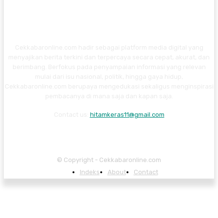
Cekkabaronline.com hadir sebagai platform media digital yang
menyajikan berita terkini dan terpercaya secara cepat, akurat, dan
berimbang. Berfokus pada penyampaian informasi yang relevan
mulai dari isu nasional, politik, hingga gaya hidup,
Cekkabaronline.com berupaya mengedukasi sekaligus menginspirasi
pembacanya di mana saja dan kapan saja.
Contact us:
hitamkeras11@gmail.com
© Copyright - Cekkabaronline.com
Indeks
About
Contact