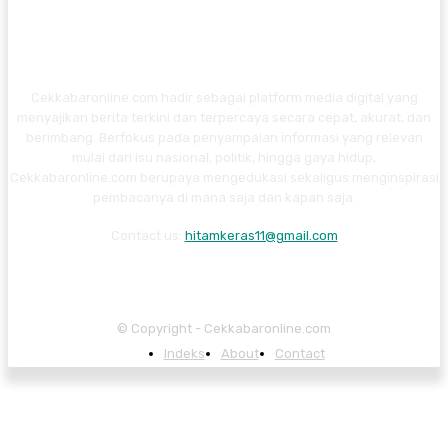
Cekkabaronline.com hadir sebagai platform media digital yang
menyajikan berita terkini dan terpercaya secara cepat, akurat, dan
berimbang. Berfokus pada penyampaian informasi yang relevan
mulai dari isu nasional, politik, hingga gaya hidup,
Cekkabaronline.com berupaya mengedukasi sekaligus menginspirasi
pembacanya di mana saja dan kapan saja.
Contact us:
hitamkeras11@gmail.com
© Copyright - Cekkabaronline.com
Indeks
About
Contact