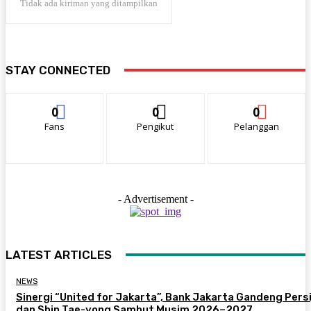
Tidak ada kiriman yang ditampilkan
STAY CONNECTED
0
0
0
Fans
Pengikut
Pelanggan
- Advertisement -
LATEST ARTICLES
NEWS
Sinergi “United for Jakarta”, Bank Jakarta Gandeng Persi
dan Shin Tae-yong Sambut Musim 2026–2027