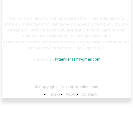
Cekkabaronline.com hadir sebagai platform media digital yang
menyajikan berita terkini dan terpercaya secara cepat, akurat, dan
berimbang. Berfokus pada penyampaian informasi yang relevan
mulai dari isu nasional, politik, hingga gaya hidup,
Cekkabaronline.com berupaya mengedukasi sekaligus menginspirasi
pembacanya di mana saja dan kapan saja.
Contact us:
hitamkeras11@gmail.com
© Copyright - Cekkabaronline.com
Indeks
About
Contact