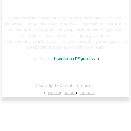
Cekkabaronline.com hadir sebagai platform media digital yang
menyajikan berita terkini dan terpercaya secara cepat, akurat, dan
berimbang. Berfokus pada penyampaian informasi yang relevan
mulai dari isu nasional, politik, hingga gaya hidup,
Cekkabaronline.com berupaya mengedukasi sekaligus menginspirasi
pembacanya di mana saja dan kapan saja.
Contact us:
hitamkeras11@gmail.com
© Copyright - Cekkabaronline.com
Indeks
About
Contact