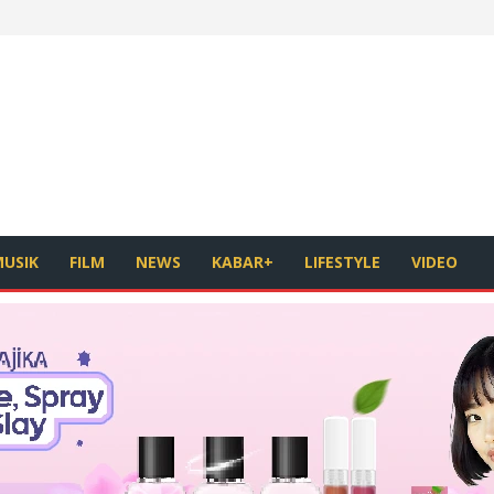
USIK
FILM
NEWS
KABAR+
LIFESTYLE
VIDEO