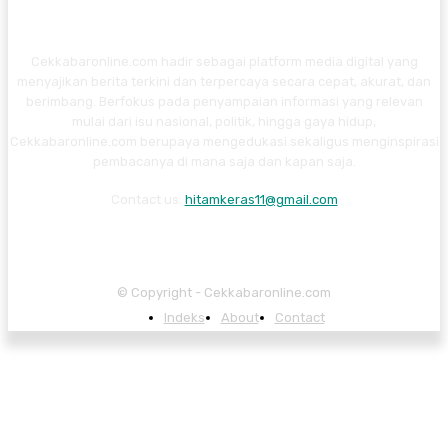
Cekkabaronline.com hadir sebagai platform media digital yang
menyajikan berita terkini dan terpercaya secara cepat, akurat, dan
berimbang. Berfokus pada penyampaian informasi yang relevan
mulai dari isu nasional, politik, hingga gaya hidup,
Cekkabaronline.com berupaya mengedukasi sekaligus menginspirasi
pembacanya di mana saja dan kapan saja.
Contact us:
hitamkeras11@gmail.com
© Copyright - Cekkabaronline.com
Indeks
About
Contact