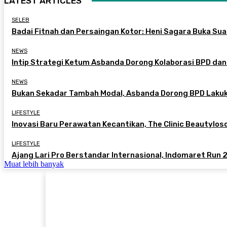
LATEST ARTICLES
SELEB
Badai Fitnah dan Persaingan Kotor: Heni Sagara Buka Suar
NEWS
Intip Strategi Ketum Asbanda Dorong Kolaborasi BPD dan
NEWS
Bukan Sekadar Tambah Modal, Asbanda Dorong BPD Lakuk
LIFESTYLE
Inovasi Baru Perawatan Kecantikan, The Clinic Beautylo
LIFESTYLE
Ajang Lari Pro Berstandar Internasional, Indomaret Run 2
Muat lebih banyak