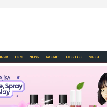
USIK
FILM
NEWS
KABAR+
LIFESTYLE
VIDEO