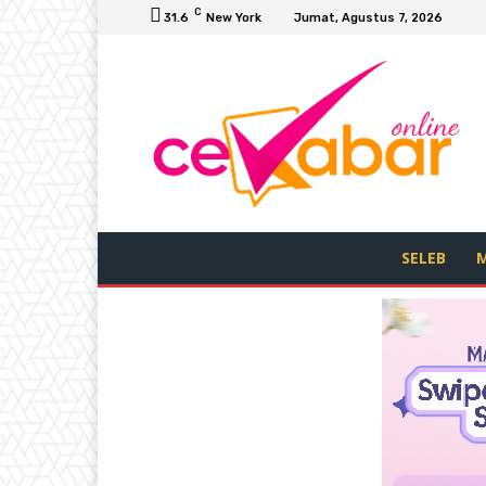
C
31.6
New York
Jumat, Agustus 7, 2026
SELEB
M