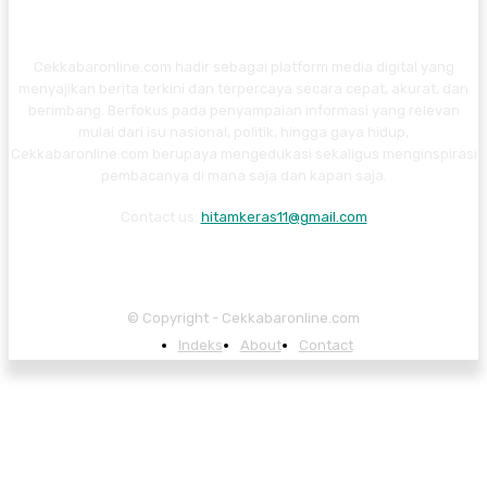
Cekkabaronline.com hadir sebagai platform media digital yang
menyajikan berita terkini dan terpercaya secara cepat, akurat, dan
berimbang. Berfokus pada penyampaian informasi yang relevan
mulai dari isu nasional, politik, hingga gaya hidup,
Cekkabaronline.com berupaya mengedukasi sekaligus menginspirasi
pembacanya di mana saja dan kapan saja.
Contact us:
hitamkeras11@gmail.com
© Copyright - Cekkabaronline.com
Indeks
About
Contact