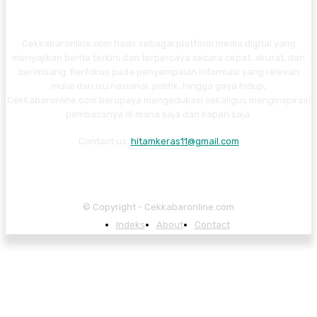
Cekkabaronline.com hadir sebagai platform media digital yang
menyajikan berita terkini dan terpercaya secara cepat, akurat, dan
berimbang. Berfokus pada penyampaian informasi yang relevan
mulai dari isu nasional, politik, hingga gaya hidup,
Cekkabaronline.com berupaya mengedukasi sekaligus menginspirasi
pembacanya di mana saja dan kapan saja.
Contact us:
hitamkeras11@gmail.com
© Copyright - Cekkabaronline.com
Indeks
About
Contact