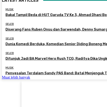
LATEST ARTICLES
MUSIK
Bakal Tampil Beda di HUT Garuda TV Ke 3, Ahmad Dhani B
SELEB
Diserang Fans Ruben Onsu dan Sarwendah, Denny Sumarg
SELEB
Dunia Komedi Berduka, Komedian Senior Diding Boneng Men
SELEB
Ditunjuk Jadi BA Marvel Hero Rush TCG, Raditya Dika Ung
MUSIK
Penyesalan Terdalam Sandy PAS Band: Batal Menjenguk Tr
Muat lebih banyak