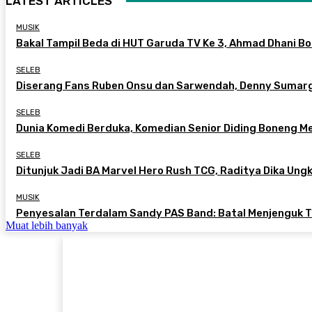
LATEST ARTICLES
MUSIK
Bakal Tampil Beda di HUT Garuda TV Ke 3, Ahmad Dhani B
SELEB
Diserang Fans Ruben Onsu dan Sarwendah, Denny Sumarg
SELEB
Dunia Komedi Berduka, Komedian Senior Diding Boneng Men
SELEB
Ditunjuk Jadi BA Marvel Hero Rush TCG, Raditya Dika Ung
MUSIK
Penyesalan Terdalam Sandy PAS Band: Batal Menjenguk Tr
Muat lebih banyak