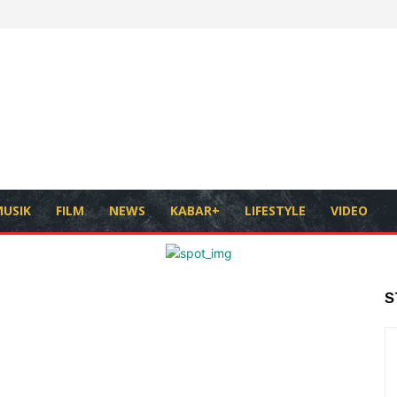
USIK
FILM
NEWS
KABAR+
LIFESTYLE
VIDEO
S