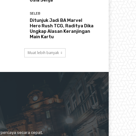
Usia Senja
SELEB
Ditunjuk Jadi BA Marvel
Hero Rush TCG, Raditya Dika
Ungkap Alasan Keranjingan
Main Kartu
Muat lebih banyak
erpercaya secara cepat,