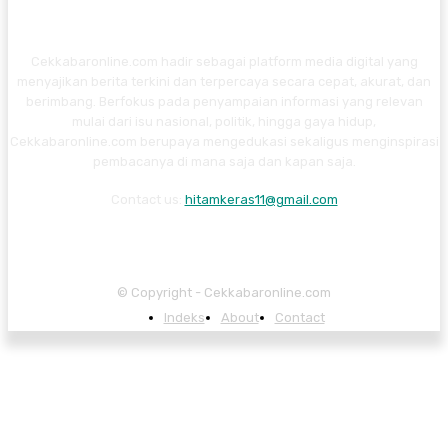
Cekkabaronline.com hadir sebagai platform media digital yang
menyajikan berita terkini dan terpercaya secara cepat, akurat, dan
berimbang. Berfokus pada penyampaian informasi yang relevan
mulai dari isu nasional, politik, hingga gaya hidup,
Cekkabaronline.com berupaya mengedukasi sekaligus menginspirasi
pembacanya di mana saja dan kapan saja.
Contact us:
hitamkeras11@gmail.com
© Copyright - Cekkabaronline.com
Indeks
About
Contact