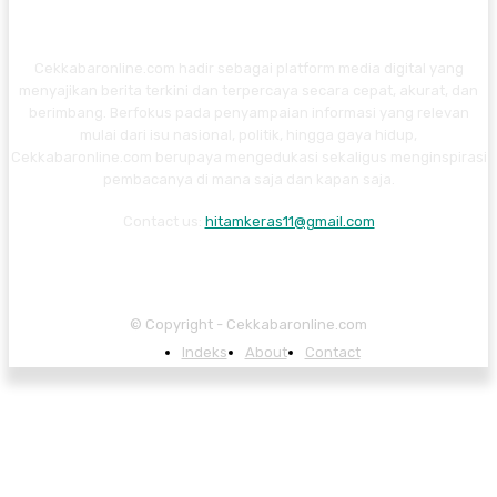
Cekkabaronline.com hadir sebagai platform media digital yang
menyajikan berita terkini dan terpercaya secara cepat, akurat, dan
berimbang. Berfokus pada penyampaian informasi yang relevan
mulai dari isu nasional, politik, hingga gaya hidup,
Cekkabaronline.com berupaya mengedukasi sekaligus menginspirasi
pembacanya di mana saja dan kapan saja.
Contact us:
hitamkeras11@gmail.com
© Copyright - Cekkabaronline.com
Indeks
About
Contact