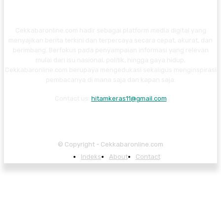
Cekkabaronline.com hadir sebagai platform media digital yang
menyajikan berita terkini dan terpercaya secara cepat, akurat, dan
berimbang. Berfokus pada penyampaian informasi yang relevan
mulai dari isu nasional, politik, hingga gaya hidup,
Cekkabaronline.com berupaya mengedukasi sekaligus menginspirasi
pembacanya di mana saja dan kapan saja.
Contact us:
hitamkeras11@gmail.com
© Copyright - Cekkabaronline.com
Indeks
About
Contact