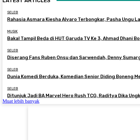
LATEST ARTICLES
SELEB
Rahasia Asmara Kiesha Alvaro Terbongkar, Pasha Ungu L
MUSIK
Bakal Tampil Beda di HUT Garuda TV Ke 3, Ahmad Dhani B
SELEB
Diserang Fans Ruben Onsu dan Sarwendah, Denny Sumarg
SELEB
Dunia Komedi Berduka, Komedian Senior Diding Boneng Men
SELEB
Ditunjuk Jadi BA Marvel Hero Rush TCG, Raditya Dika Ung
Muat lebih banyak