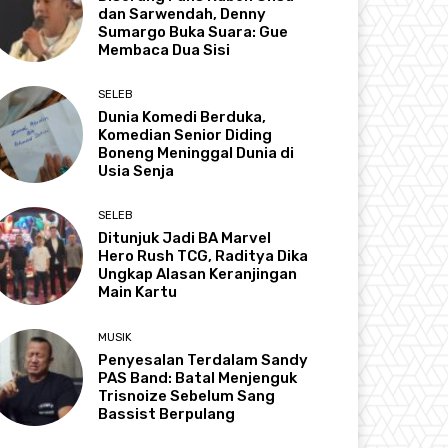
dan Sarwendah, Denny
Sumargo Buka Suara: Gue
Membaca Dua Sisi
SELEB
Dunia Komedi Berduka,
Komedian Senior Diding
Boneng Meninggal Dunia di
Usia Senja
SELEB
Ditunjuk Jadi BA Marvel
Hero Rush TCG, Raditya Dika
Ungkap Alasan Keranjingan
Main Kartu
MUSIK
Penyesalan Terdalam Sandy
PAS Band: Batal Menjenguk
Trisnoize Sebelum Sang
Bassist Berpulang ​