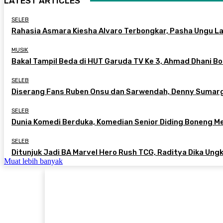
LATEST ARTICLES
SELEB
Rahasia Asmara Kiesha Alvaro Terbongkar, Pasha Ungu L
MUSIK
Bakal Tampil Beda di HUT Garuda TV Ke 3, Ahmad Dhani B
SELEB
Diserang Fans Ruben Onsu dan Sarwendah, Denny Sumarg
SELEB
Dunia Komedi Berduka, Komedian Senior Diding Boneng Men
SELEB
Ditunjuk Jadi BA Marvel Hero Rush TCG, Raditya Dika Ung
Muat lebih banyak