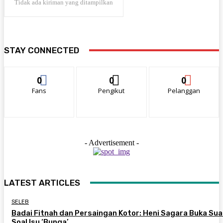
Tidak ada kiriman yang ditampilkan
STAY CONNECTED
0
0
0
Fans
Pengikut
Pelanggan
- Advertisement -
LATEST ARTICLES
SELEB
Badai Fitnah dan Persaingan Kotor: Heni Sagara Buka Sua
Soal Isu ‘Bunga’