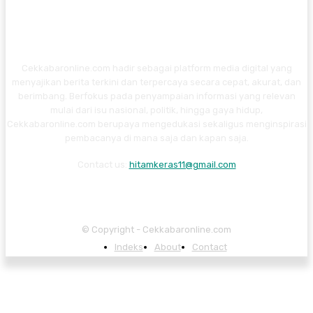
Cekkabaronline.com hadir sebagai platform media digital yang
menyajikan berita terkini dan terpercaya secara cepat, akurat, dan
berimbang. Berfokus pada penyampaian informasi yang relevan
mulai dari isu nasional, politik, hingga gaya hidup,
Cekkabaronline.com berupaya mengedukasi sekaligus menginspirasi
pembacanya di mana saja dan kapan saja.
Contact us:
hitamkeras11@gmail.com
© Copyright - Cekkabaronline.com
Indeks
About
Contact