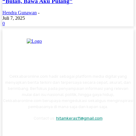
“Bulan, Bawa Aku Pulang”
Hendra Gunawan
-
Juli 7, 2025
0
Cekkabaronline.com hadir sebagai platform media digital yang
menyajikan berita terkini dan terpercaya secara cepat, akurat, dan
berimbang. Berfokus pada penyampaian informasi yang relevan
mulai dari isu nasional, politik, hingga gaya hidup,
Cekkabaronline.com berupaya mengedukasi sekaligus menginspirasi
pembacanya di mana saja dan kapan saja.
Contact us:
hitamkeras11@gmail.com