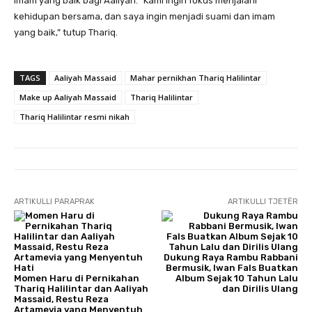
imam yang baik bagi Aaliyah. “Kami ingin fokus menjalani
kehidupan bersama, dan saya ingin menjadi suami dan imam
yang baik,” tutup Thariq.
TAGS
Aaliyah Massaid
Mahar pernikhan Thariq Halilintar
Make up Aaliyah Massaid
Thariq Halilintar
Thariq Halilintar resmi nikah
ARTIKULLI PARAPRAK
ARTIKULLI TJETËR
Dukung Raya Rambu Rabbani
Bermusik, Iwan Fals Buatkan
Momen Haru di Pernikahan
Album Sejak 10 Tahun Lalu
Thariq Halilintar dan Aaliyah
dan Dirilis Ulang
Massaid, Restu Reza
Artamevia yang Menyentuh