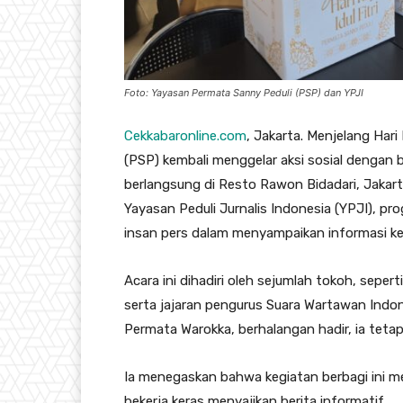
Foto: Yayasan Permata Sanny Peduli (PSP) dan YPJI
Cekkabaronline.com
, Jakarta. Menjelang Hari
(PSP) kembali menggelar aksi sosial dengan b
berlangsung di Resto Rawon Bidadari, Jakart
Yayasan Peduli Jurnalis Indonesia (YPJI), pro
insan pers dalam menyampaikan informasi k
Acara ini dihadiri oleh sejumlah tokoh, seper
serta jajaran pengurus Suara Wartawan Indon
Permata Warokka, berhalangan hadir, ia tet
Ia menegaskan bahwa kegiatan berbagi ini me
bekerja keras menyajikan berita informatif.