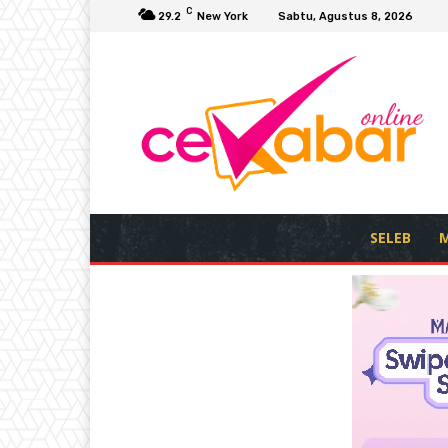
C
29.2
New York
Sabtu, Agustus 8, 2026
SELEB
M