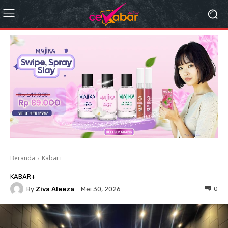
Beranda
Kabar+
KABAR+
By
Ziva Aleeza
0
Mei 30, 2026