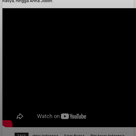
Rasya, hingga Anna Joblin.
TAGS
aktor Indonesia
Fajar Nugra
film horor Indonesia