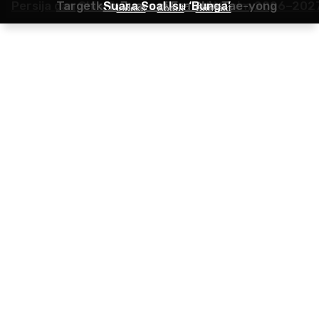
Persija dan Shin Tae-yong Sambut Musim 2026–202
Targetkan Juara di Era Shin Tae-yong
Suara Soal Isu ‘Bunga’
Indeks
About
Contact