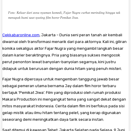
Foto: Keluar dari zona nyaman komedi, Fajar Nugra curhat merinding hingga tak
menapak bumi saat syuting film horor Pemikat Jiwa.
Cekkabaronline.com
, Jakarta – ​Dunia seni peran tanah air kembali
diwarnai oleh transformasi menarik dari para aktornya. Kali ini, giliran
komika sekaligus aktor Fajar Nugra yang mengambil langkah besar
dalam karier beraktingnya. Pria yang biasanya sukses mengocok
perut penonton lewat banyolan-banyolan segarnya, kini justru
didapuk untuk berurusan dengan dunia hitam yang penuh misteri.
​Fajar Nugra dipercaya untuk mengemban tanggung jawab besar
sebagai pemeran utama bernama Jay dalam film horor terbaru
bertajuk ‘Pemikat Jiwa’. Film yang diproduksi oleh rumah produksi
Makara Production ini mengangkat tema yang sangat dekat dengan
mitos masyarakat Indonesia. Cerita dalam film ini berfokus pada sisi
gelap mistik atau ilmu hitam tentang pelet, yang kerap digunakan
seseorang demi meningkatkan daya tarik secara instan.
​Saat ditemui di kawasan Tebet, Jakarta Selatan pada Selasa, 9 Juni