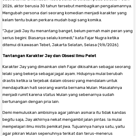
2026, aktor berusia 30 tahun tersebut membagikan pengalamannya.
Mengubah persona dari seorang komedian menjadi karakter yang
kelam tentu bukan perkara mudah bagi sang komika.
​”Jujur jadi Jay itu menantang banget, belum pernah main peran yang
serius begini. Biasanya selalu komedi,” kata Fajar Nugra ketika
ditemui di kawasan Tebet, Jakarta Selatan, Selasa (9/6/2026).
Tantangan Karakter Jay dan Obsesi Ilmu Pelet
​Karakter Jay yang dimainkan oleh Fajar dikisahkan sebagai seorang
lelaki yang bekerja sebagai jagal ayam. Hidupnya mulai berubah
drastis ketika ia terjebak dalam obsesi yang mendalam untuk
mendapatkan hati seorang wanita bernama Wulan. Masalahnya
menjadi rumit karena status Wulan yang sebenarnya sudah
bertunangan dengan pria lain.
​Demi memuluskan ambisinya agar jalinan asmara itu tidak kandas
begitu saja, Jay akhirnya nekat mengambil jalan pintas. Ia mulai
mempelajari ilmu mistis pemikat jiwa. Tujuannya hanya satu, yaitu
agar pikiran Wulan sepenuhnya terikat dan terus-menerus