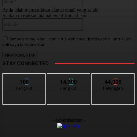
Anda telah memasukkan alamat email yang salah!
Silakan masukkan alamat email Anda di sini
Website:
Simpan nama, email, dan situs web saya di browser ini untuk lain
kali saya berkomentar.
STAY CONNECTED
100
14,300
44,000
Pengikut
Pengikut
Pelanggan
- Advertisement -