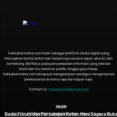
Cekkabaronline.com hadir sebagai platform media digital yang
menyajikan berita terkini dan terpercaya secara cepat, akurat, dan
berimbang. Berfokus pada penyampaian informasi yang relevan
mulai dari isu nasional, politik, hingga gaya hidup,
Cekkabaronline.com berupaya mengedukasi sekaligus menginspirasi
pembacanya di mana saja dan kapan saja.
Contact us:
hitamkeras11@gmail.com
SELEB
NEWS
NEWS
Badai Fitnah dan Persaingan Kotor: Heni Sagara Buk
Sinergi “United for Jakarta”, Bank Jakarta Gandeng
Kuasai Ekosistem Digital Persija, Bank Jakarta
© Copyright - Cekkabaronline.com