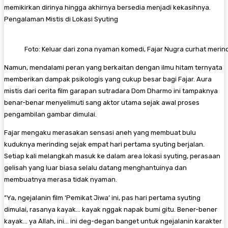
memikirkan dirinya hingga akhirnya bersedia menjadi kekasihnya.
​Pengalaman Mistis di Lokasi Syuting
Foto: Keluar dari zona nyaman komedi, Fajar Nugra curhat merin
​Namun, mendalami peran yang berkaitan dengan ilmu hitam ternyata
memberikan dampak psikologis yang cukup besar bagi Fajar. Aura
mistis dari cerita film garapan sutradara Dom Dharmo ini tampaknya
benar-benar menyelimuti sang aktor utama sejak awal proses
pengambilan gambar dimulai.
​Fajar mengaku merasakan sensasi aneh yang membuat bulu
kuduknya merinding sejak empat hari pertama syuting berjalan.
Setiap kali melangkah masuk ke dalam area lokasi syuting, perasaan
gelisah yang luar biasa selalu datang menghantuinya dan
membuatnya merasa tidak nyaman.
​”Ya, ngejalanin film ‘Pemikat Jiwa’ ini, pas hari pertama syuting
dimulai, rasanya kayak… kayak nggak napak bumi gitu. Bener-bener
kayak… ya Allah, ini… ini deg-degan banget untuk ngejalanin karakter