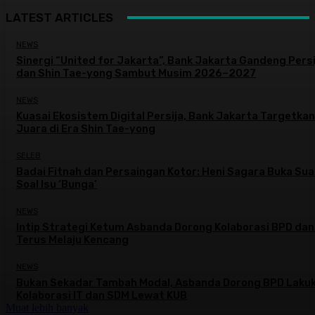
LATEST ARTICLES
NEWS
Sinergi “United for Jakarta”, Bank Jakarta Gandeng Persi
dan Shin Tae-yong Sambut Musim 2026–2027
NEWS
Kuasai Ekosistem Digital Persija, Bank Jakarta Targetkan
Juara di Era Shin Tae-yong
SELEB
Badai Fitnah dan Persaingan Kotor: Heni Sagara Buka Sua
Soal Isu ‘Bunga’
NEWS
Intip Strategi Ketum Asbanda Dorong Kolaborasi BPD da
Terus Melaju Kencang
NEWS
Bukan Sekadar Tambah Modal, Asbanda Dorong BPD Laku
Kolaborasi IT dan SDM Lewat KUB
Muat lebih banyak