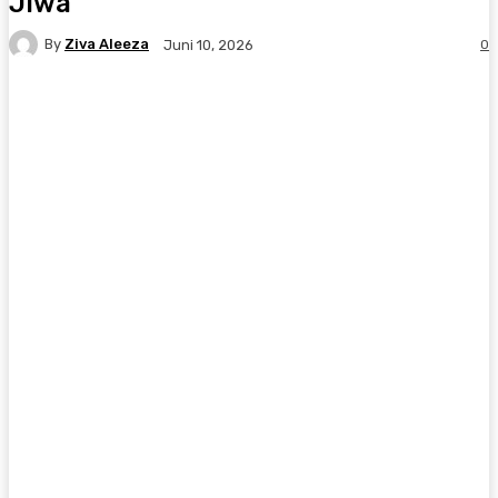
Jiwa’
By
Ziva Aleeza
0
Juni 10, 2026