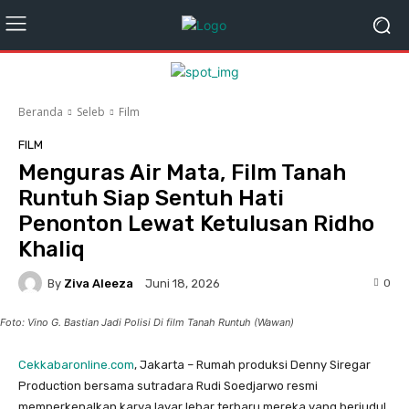
Beranda
Seleb
Film
FILM
Menguras Air Mata, Film Tanah
Runtuh Siap Sentuh Hati
Penonton Lewat Ketulusan Ridho
Khaliq
By
Ziva Aleeza
0
Juni 18, 2026
Foto: Vino G. Bastian Jadi Polisi Di film Tanah Runtuh (Wawan)
Cekkabaronline.com
, Jakarta – ​Rumah produksi Denny Siregar
Production bersama sutradara Rudi Soedjarwo resmi
memperkenalkan karya layar lebar terbaru mereka yang berjudul