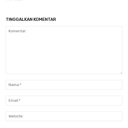
TINGGALKAN KOMENTAR
Komentar:
Na
Ema
Web