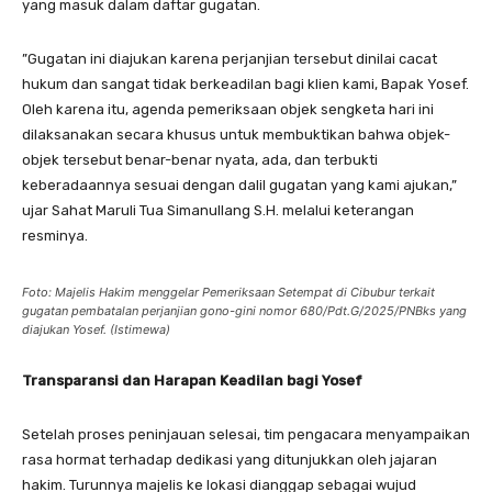
yang masuk dalam daftar gugatan.
​”Gugatan ini diajukan karena perjanjian tersebut dinilai cacat
hukum dan sangat tidak berkeadilan bagi klien kami, Bapak Yosef.
Oleh karena itu, agenda pemeriksaan objek sengketa hari ini
dilaksanakan secara khusus untuk membuktikan bahwa objek-
objek tersebut benar-benar nyata, ada, dan terbukti
keberadaannya sesuai dengan dalil gugatan yang kami ajukan,”
ujar Sahat Maruli Tua Simanullang S.H. melalui keterangan
resminya.
Foto: Majelis Hakim menggelar Pemeriksaan Setempat di Cibubur terkait
gugatan pembatalan perjanjian gono-gini nomor 680/Pdt.G/2025/PNBks yang
diajukan Yosef. (Istimewa)
Transparansi dan Harapan Keadilan bagi Yosef
​Setelah proses peninjauan selesai, tim pengacara menyampaikan
rasa hormat terhadap dedikasi yang ditunjukkan oleh jajaran
hakim. Turunnya majelis ke lokasi dianggap sebagai wujud