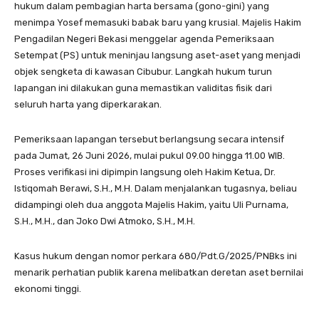
hukum dalam pembagian harta bersama (gono-gini) yang
menimpa Yosef memasuki babak baru yang krusial. Majelis Hakim
Pengadilan Negeri Bekasi menggelar agenda Pemeriksaan
Setempat (PS) untuk meninjau langsung aset-aset yang menjadi
objek sengketa di kawasan Cibubur. Langkah hukum turun
lapangan ini dilakukan guna memastikan validitas fisik dari
seluruh harta yang diperkarakan.
​Pemeriksaan lapangan tersebut berlangsung secara intensif
pada Jumat, 26 Juni 2026, mulai pukul 09.00 hingga 11.00 WIB.
Proses verifikasi ini dipimpin langsung oleh Hakim Ketua, Dr.
Istiqomah Berawi, S.H., M.H. Dalam menjalankan tugasnya, beliau
didampingi oleh dua anggota Majelis Hakim, yaitu Uli Purnama,
S.H., M.H., dan Joko Dwi Atmoko, S.H., M.H.
​Kasus hukum dengan nomor perkara 680/Pdt.G/2025/PNBks ini
menarik perhatian publik karena melibatkan deretan aset bernilai
ekonomi tinggi.