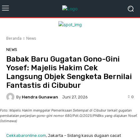
Beranda
News
NEWS
Babak Baru Gugatan Gono-Gini
Yosef: Majelis Hakim Cek
Langsung Objek Sengketa Bernilai
Fantastis di Cibubur
By
Hendra Gunawan
0
Juni 27, 2026
Foto: Majelis Hakim menggelar Pemeriksaan Setempat di Cibubur terkait gugatan
pembatalan perjanjian gono-gini nomor 680/Pdt.G/2025/PNBks yang diajukan Yosef.
(Istimewa)
Cekkabaronline.com
, Jakarta – ​Sidang kasus dugaan cacat