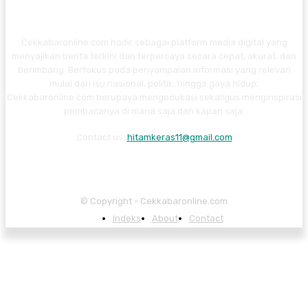
Cekkabaronline.com hadir sebagai platform media digital yang
menyajikan berita terkini dan terpercaya secara cepat, akurat, dan
berimbang. Berfokus pada penyampaian informasi yang relevan
mulai dari isu nasional, politik, hingga gaya hidup,
Cekkabaronline.com berupaya mengedukasi sekaligus menginspirasi
pembacanya di mana saja dan kapan saja.
Contact us:
hitamkeras11@gmail.com
© Copyright - Cekkabaronline.com
Indeks
About
Contact