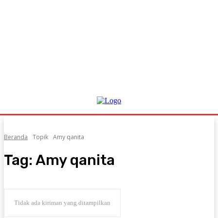
Beranda
Topik
Amy qanita
Tag:
Amy qanita
Tidak ada kiriman yang ditampilkan