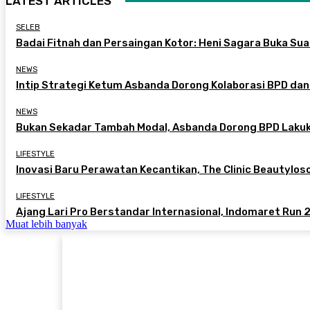
LATEST ARTICLES
SELEB
Badai Fitnah dan Persaingan Kotor: Heni Sagara Buka Suar
NEWS
Intip Strategi Ketum Asbanda Dorong Kolaborasi BPD dan
NEWS
Bukan Sekadar Tambah Modal, Asbanda Dorong BPD Lakuk
LIFESTYLE
Inovasi Baru Perawatan Kecantikan, The Clinic Beautylo
LIFESTYLE
Ajang Lari Pro Berstandar Internasional, Indomaret Run 2
Muat lebih banyak