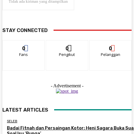
Tidak ada kiriman yang ditampilkan
STAY CONNECTED
0
0
0
Fans
Pengikut
Pelanggan
- Advertisement -
LATEST ARTICLES
SELEB
Badai Fitnah dan Persaingan Kotor: Heni Sagara Buka Sua
Soal Isu ‘Bunga’