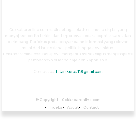
Cekkabaronline.com hadir sebagai platform media digital yang
menyajikan berita terkini dan terpercaya secara cepat, akurat, dan
berimbang. Berfokus pada penyampaian informasi yang relevan
mulai dari isu nasional, politik, hingga gaya hidup,
Cekkabaronline.com berupaya mengedukasi sekaligus menginspirasi
pembacanya di mana saja dan kapan saja.
Contact us:
hitamkeras11@gmail.com
© Copyright - Cekkabaronline.com
Indeks
About
Contact