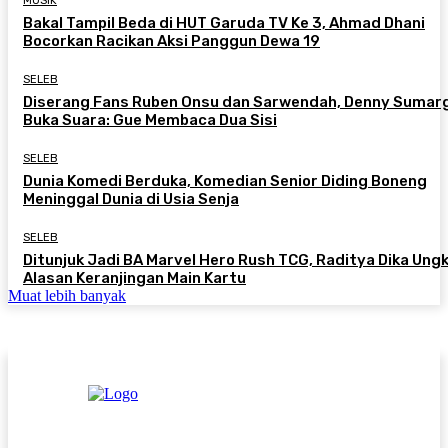
MUSIK
Bakal Tampil Beda di HUT Garuda TV Ke 3, Ahmad Dhani
Bocorkan Racikan Aksi Panggun Dewa 19
SELEB
Diserang Fans Ruben Onsu dan Sarwendah, Denny Sumar
Buka Suara: Gue Membaca Dua Sisi
SELEB
Dunia Komedi Berduka, Komedian Senior Diding Boneng
Meninggal Dunia di Usia Senja
SELEB
Ditunjuk Jadi BA Marvel Hero Rush TCG, Raditya Dika Ung
Alasan Keranjingan Main Kartu
Muat lebih banyak