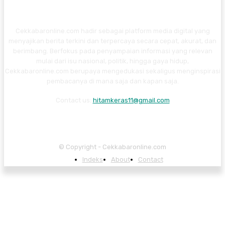
Cekkabaronline.com hadir sebagai platform media digital yang
menyajikan berita terkini dan terpercaya secara cepat, akurat, dan
berimbang. Berfokus pada penyampaian informasi yang relevan
mulai dari isu nasional, politik, hingga gaya hidup,
Cekkabaronline.com berupaya mengedukasi sekaligus menginspirasi
pembacanya di mana saja dan kapan saja.
Contact us:
hitamkeras11@gmail.com
© Copyright - Cekkabaronline.com
Indeks
About
Contact