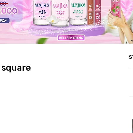
S
e square