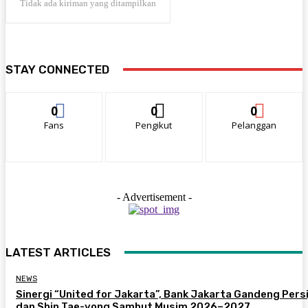
Tidak ada kiriman yang ditampilkan
STAY CONNECTED
0
0
0
Fans
Pengikut
Pelanggan
- Advertisement -
LATEST ARTICLES
NEWS
Sinergi “United for Jakarta”, Bank Jakarta Gandeng Persi
dan Shin Tae-yong Sambut Musim 2026–2027