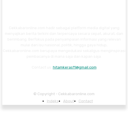
Cekkabaronline.com hadir sebagai platform media digital yang
menyajikan berita terkini dan terpercaya secara cepat, akurat, dan
berimbang. Berfokus pada penyampaian informasi yang relevan
mulai dari isu nasional, politik, hingga gaya hidup,
Cekkabaronline.com berupaya mengedukasi sekaligus menginspirasi
pembacanya di mana saja dan kapan saja.
Contact us:
hitamkeras11@gmail.com
© Copyright - Cekkabaronline.com
Indeks
About
Contact