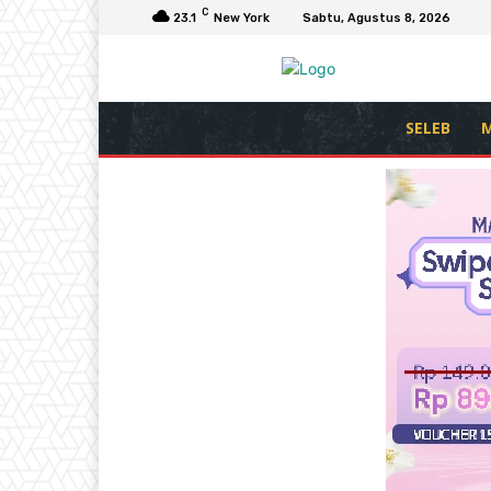
C
23.1
New York
Sabtu, Agustus 8, 2026
SELEB
M