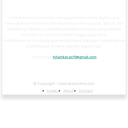
Cekkabaronline.com hadir sebagai platform media digital yang
menyajikan berita terkini dan terpercaya secara cepat, akurat, dan
berimbang. Berfokus pada penyampaian informasi yang relevan
mulai dari isu nasional, politik, hingga gaya hidup,
Cekkabaronline.com berupaya mengedukasi sekaligus menginspirasi
pembacanya di mana saja dan kapan saja.
Contact us:
hitamkeras11@gmail.com
© Copyright - Cekkabaronline.com
Indeks
About
Contact