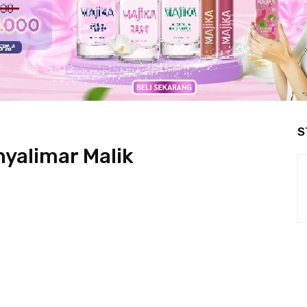
S
yalimar Malik