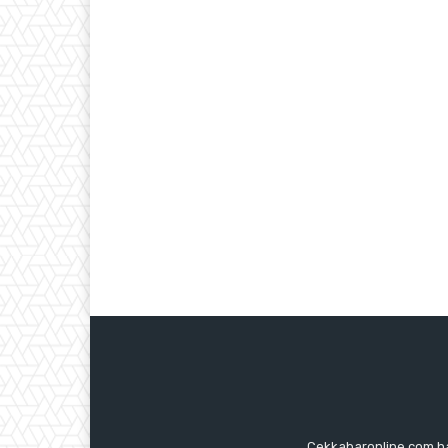
Cekkabaronline.com had