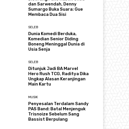
dan Sarwendah, Denny
Sumargo Buka Suara: Gue
Membaca Dua Sisi
SELEB
Dunia Komedi Berduka,
Komedian Senior Diding
Boneng Meninggal Dunia di
Usia Senja
SELEB
Ditunjuk Jadi BA Marvel
Hero Rush TCG, Raditya Dika
Ungkap Alasan Keranjingan
Main Kartu
MUSIK
Penyesalan Terdalam Sandy
PAS Band: Batal Menjenguk
Trisnoize Sebelum Sang
Bassist Berpulang ​