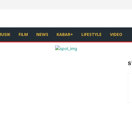
USIK
FILM
NEWS
KABAR+
LIFESTYLE
VIDEO
S