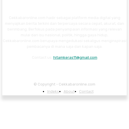
Cekkabaronline.com hadir sebagai platform media digital yang
menyajikan berita terkini dan terpercaya secara cepat, akurat, dan
berimbang. Berfokus pada penyampaian informasi yang relevan
mulai dari isu nasional, politik, hingga gaya hidup,
Cekkabaronline.com berupaya mengedukasi sekaligus menginspirasi
pembacanya di mana saja dan kapan saja.
Contact us:
hitamkeras11@gmail.com
© Copyright - Cekkabaronline.com
Indeks
About
Contact