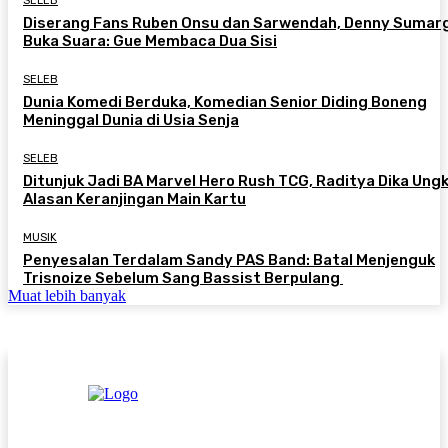
SELEB
Diserang Fans Ruben Onsu dan Sarwendah, Denny Sumar
Buka Suara: Gue Membaca Dua Sisi
SELEB
Dunia Komedi Berduka, Komedian Senior Diding Boneng
Meninggal Dunia di Usia Senja
SELEB
Ditunjuk Jadi BA Marvel Hero Rush TCG, Raditya Dika Ung
Alasan Keranjingan Main Kartu
MUSIK
Penyesalan Terdalam Sandy PAS Band: Batal Menjenguk
Trisnoize Sebelum Sang Bassist Berpulang ​
Muat lebih banyak