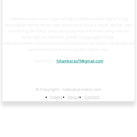
Cekkabaronline.com hadir sebagai platform media digital yang
menyajikan berita terkini dan terpercaya secara cepat, akurat, dan
berimbang. Berfokus pada penyampaian informasi yang relevan
mulai dari isu nasional, politik, hingga gaya hidup,
Cekkabaronline.com berupaya mengedukasi sekaligus menginspirasi
pembacanya di mana saja dan kapan saja.
Contact us:
hitamkeras11@gmail.com
© Copyright - Cekkabaronline.com
Indeks
About
Contact