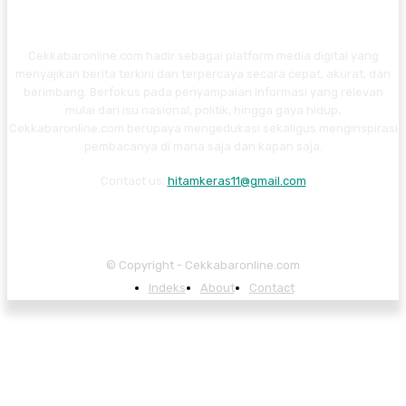
Cekkabaronline.com hadir sebagai platform media digital yang
menyajikan berita terkini dan terpercaya secara cepat, akurat, dan
berimbang. Berfokus pada penyampaian informasi yang relevan
mulai dari isu nasional, politik, hingga gaya hidup,
Cekkabaronline.com berupaya mengedukasi sekaligus menginspirasi
pembacanya di mana saja dan kapan saja.
Contact us:
hitamkeras11@gmail.com
© Copyright - Cekkabaronline.com
Indeks
About
Contact