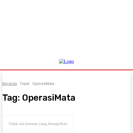
Beranda
Topik
OperasiMata
Tag:
OperasiMata
Tidak ada kiriman yang ditampilkan