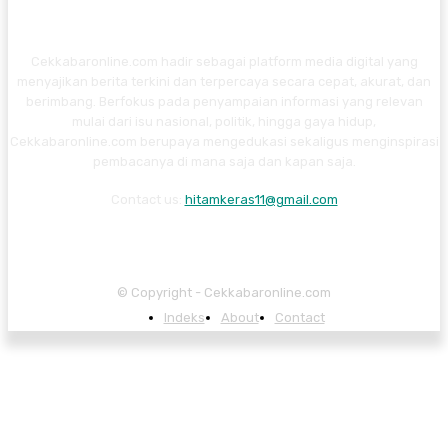
Cekkabaronline.com hadir sebagai platform media digital yang
menyajikan berita terkini dan terpercaya secara cepat, akurat, dan
berimbang. Berfokus pada penyampaian informasi yang relevan
mulai dari isu nasional, politik, hingga gaya hidup,
Cekkabaronline.com berupaya mengedukasi sekaligus menginspirasi
pembacanya di mana saja dan kapan saja.
Contact us:
hitamkeras11@gmail.com
© Copyright - Cekkabaronline.com
Indeks
About
Contact